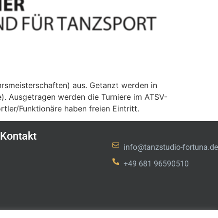
hrsmeisterschaften) aus. Getanzt werden in
e). Ausgetragen werden die Turniere im ATSV-
tler/Funktionäre haben freien Eintritt.
Kontakt
info@tanzstudio-fortuna.de
+49 681 96590510