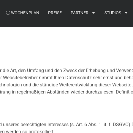
WOCHENPLAN
PREISE
PARTNER
STUDIOS
über die Art, den Umfang und den Zweck der Erhebung und Verwe
 Websitebetreiber nimmt Ihren Datenschutz sehr ernst und beh
Technologien und die ständige Weiterentwicklung dieser Websei
ärung in regelmäßigen Abständen wieder durchzulesen. Definiti
 unseres berechtigten Interesses (s. Art. 6 Abs. 1 lit. f. DSGVO)
en werden so protokolliert: