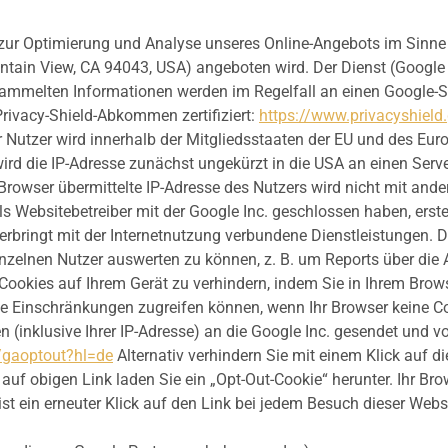
zur Optimierung und Analyse unseres Online-Angebots im Sinne de
tain View, CA 94043, USA) angeboten wird. Der Dienst (Google 
sammelten Informationen werden im Regelfall an einen Google-S
Privacy-Shield-Abkommen zertifiziert:
https://www.privacyshiel
er Nutzer wird innerhalb der Mitgliedsstaaten der EU und des E
ird die IP-Adresse zunächst ungekürzt in die USA an einen Serv
 Browser übermittelte IP-Adresse des Nutzers wird nicht mit an
s Websitebetreiber mit der Google Inc. geschlossen haben, erste
erbringt mit der Internetnutzung verbundene Dienstleistungen.
zelnen Nutzer auswerten zu können, z. B. um Reports über die A
 Cookies auf Ihrem Gerät zu verhindern, indem Sie in Ihrem Brow
hne Einschränkungen zugreifen können, wenn Ihr Browser keine Co
(inklusive Ihrer IP-Adresse) an die Google Inc. gesendet und vo
/gaoptout?hl=de
Alternativ verhindern Sie mit einem Klick auf di
k auf obigen Link laden Sie ein „Opt-Out-Cookie“ herunter. Ihr B
st ein erneuter Klick auf den Link bei jedem Besuch dieser Webs