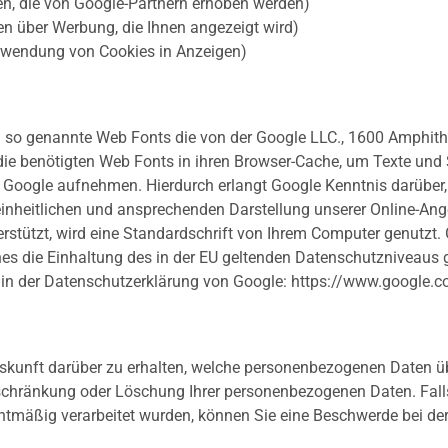
en, die von Google-Partnern erhoben werden)
en über Werbung, die Ihnen angezeigt wird)
rwendung von Cookies in Anzeigen)
rten so genannte Web Fonts die von der Google LLC., 1600 Amphi
er die benötigten Web Fonts in ihren Browser-Cache, um Texte un
Google aufnehmen. Hierdurch erlangt Google Kenntnis darüber, 
nheitlichen und ansprechenden Darstellung unserer Online-Angebo
erstützt, wird eine Standardschrift von Ihrem Computer genutzt. 
hes die Einhaltung des in der EU geltenden Datenschutzniveaus
 in der Datenschutzerklärung von Google: https://www.google.c
Auskunft darüber zu erhalten, welche personenbezogenen Daten 
schränkung oder Löschung Ihrer personenbezogenen Daten. Falls 
htmäßig verarbeitet wurden, können Sie eine Beschwerde bei der