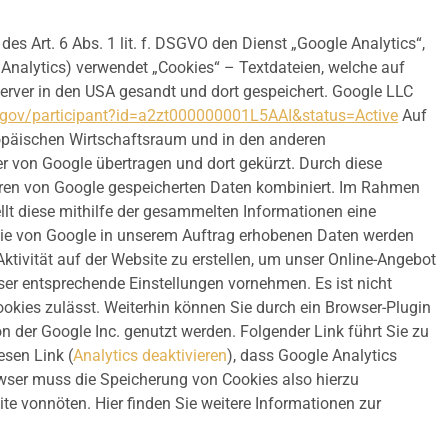
s Art. 6 Abs. 1 lit. f. DSGVO den Dienst „Google Analytics“,
Analytics) verwendet „Cookies“ – Textdateien, welche auf
erver in den USA gesandt und dort gespeichert. Google LLC
d.gov/participant?id=a2zt000000001L5AAI&status=Active
Auf
uropäischen Wirtschaftsraum und in den anderen
er von Google übertragen und dort gekürzt. Durch diese
deren von Google gespeicherten Daten kombiniert. Im Rahmen
llt diese mithilfe der gesammelten Informationen eine
 Die von Google in unserem Auftrag erhobenen Daten werden
ktivität auf der Website zu erstellen, um unser Online-Angebot
ser entsprechende Einstellungen vornehmen. Es ist nicht
okies zulässt. Weiterhin können Sie durch ein Browser-Plugin
n der Google Inc. genutzt werden. Folgender Link führt Sie zu
esen Link (
Analytics deaktivieren
), dass Google Analytics
rowser muss die Speicherung von Cookies also hierzu
ite vonnöten. Hier finden Sie weitere Informationen zur