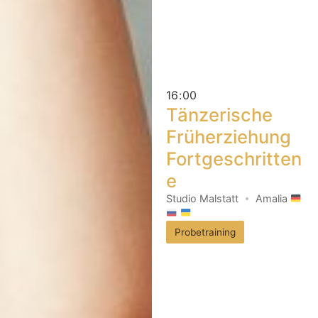
16
:
00
Tänzerische
Früherziehung
Fortgeschritten
e
Studio Malstatt
Amalia
Probetraining