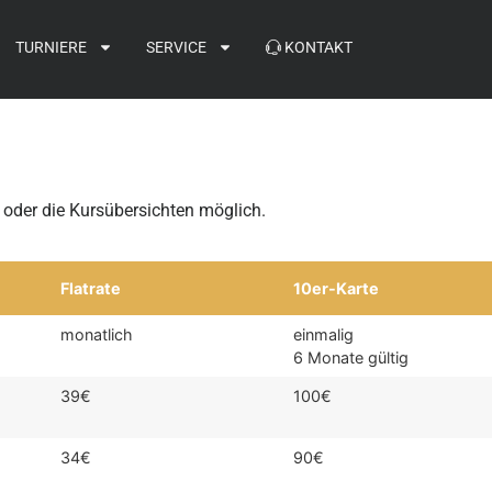
TURNIERE
SERVICE
KONTAKT
oder die Kursübersichten möglich.
Flatrate
10er-Karte
monatlich
einmalig
6 Monate gültig
39€
100€
34€
90€