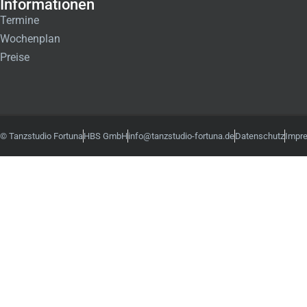
Informationen
Termine
Wochenplan
Preise
© Tanzstudio Fortuna
HBS GmbH
info@tanzstudio-fortuna.de
Datenschutz
Impr