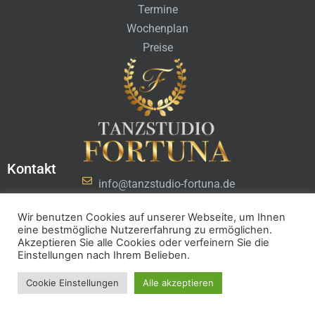
Termine
Wochenplan
Preise
Kontakt
info@tanzstudio-fortuna.de
+49 681 96590510
Wir benutzen Cookies auf unserer Webseite, um Ihnen
eine bestmögliche Nutzererfahrung zu ermöglichen.
© Tanzstudio Fortuna
HBS GmbH
info@tanzstudio-fortuna.de
Datenschutz
Akzeptieren Sie alle Cookies oder verfeinern Sie die
Impressum
Einstellungen nach Ihrem Belieben.
Cookie Einstellungen
Alle akzeptieren