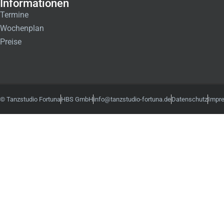
Informationen
Termine
Wochenplan
Preise
© Tanzstudio Fortuna
HBS GmbH
info@tanzstudio-fortuna.de
Datenschutz
Impr