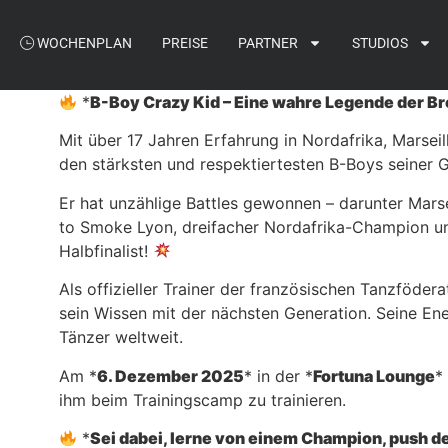
WOCHENPLAN
PREISE
PARTNER
STUDIOS
*
B-Boy Crazy Kid – Eine wahre Legende der 
Mit über 17 Jahren Erfahrung in Nordafrika, Marsei
den stärksten und respektiertesten B-Boys seiner G
Er hat unzählige Battles gewonnen – darunter Mars
to Smoke Lyon, dreifacher Nordafrika-Champion un
Halbfinalist!
Als offizieller Trainer der französischen Tanzfödera
sein Wissen mit der nächsten Generation. Seine Ener
Tänzer weltweit.
Am
*
6. Dezember 2025
*
in der
*
Fortuna Lounge
*
ihm beim Trainingscamp zu trainieren.
*
Sei dabei, lerne von einem Champion, push dei