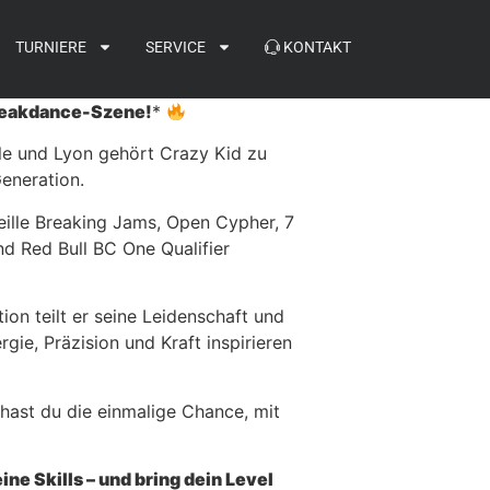
TURNIERE
SERVICE
KONTAKT
Breakdance-Szene!
*
lle und Lyon gehört Crazy Kid zu
eneration.
eille Breaking Jams, Open Cypher, 7
d Red Bull BC One Qualifier
tion teilt er seine Leidenschaft und
gie, Präzision und Kraft inspirieren
hast du die einmalige Chance, mit
ne Skills – und bring dein Level